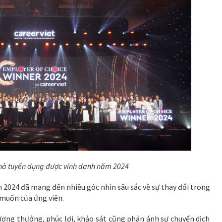
nhà tuyển dụng được vinh danh năm 2024
 2024 đã mang đến nhiều góc nhìn sâu sắc về sự thay đổi trong
muốn của ứng viên.
ương thưởng, phúc lợi, khảo sát cũng phản ánh sự chuyển dịch