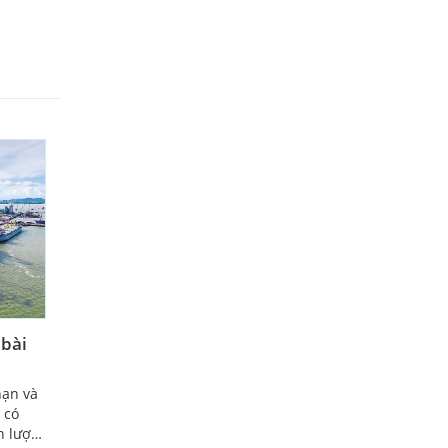
 bài
hạn và
 có
n lược