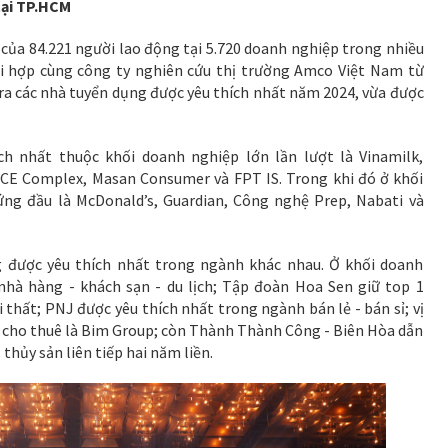
tại TP.HCM
 của 84.221 người lao động tại 5.720 doanh nghiệp trong nhiều
ối hợp cùng công ty nghiên cứu thị trường Amco Việt Nam từ
ra các nhà tuyển dụng được yêu thích nhất năm 2024, vừa được
h nhất thuộc khối doanh nghiệp lớn lần lượt là Vinamilk,
CE Complex, Masan Consumer và FPT IS. Trong khi đó ở khối
ng đầu là McDonald’s, Guardian, Công nghệ Prep, Nabati và
g được yêu thích nhất trong ngành khác nhau. Ở khối doanh
nhà hàng - khách sạn - du lịch; Tập đoàn Hoa Sen giữ top 1
i thất; PNJ được yêu thích nhất trong ngành bán lẻ - bán sỉ; vị
- cho thuê là Bim Group; còn Thành Thành Công - Biên Hòa dẫn
hủy sản liên tiếp hai năm liền.