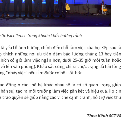
istic Excellence trong khuôn khổ chương trình
là yếu tổ ảnh hưởng chính đến chỗ làm việc của họ. Xếp sau là
ọ thích những nơi ưu tiên đảm bảo lương tháng 13 hay tiền
hích có giờ làm việc ngắn hơn, dưới 25-35 giờ mỗi tuần hoặc
 và lên văn phòng). Khảo sát cũng chỉ ra thực trạng dù hài lòng
àng "nhảy việc" nếu tìm được cơ hội tốt hơn.
lao động ở các thế hệ khác nhau sẽ là cơ sở quan trọng giúp
ân sự, tạo ra môi trường làm việc gắn kết và hiệu quả. Họ tin
 trao quyền sẽ giúp nâng cao vị thế cạnh tranh, hỗ trợ việc thu
Theo Kênh SCTV8