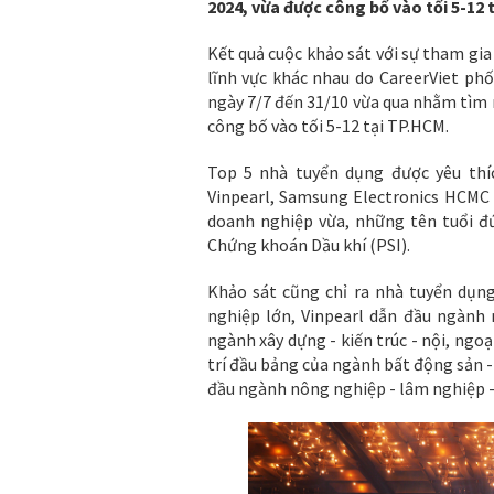
2024, vừa được công bố vào tối 5-12 
Kết quả cuộc khảo sát với sự tham gia
lĩnh vực khác nhau do CareerViet ph
ngày 7/7 đến 31/10 vừa qua nhằm tìm 
công bố vào tối 5-12 tại TP.HCM.
Top 5 nhà tuyển dụng được yêu thíc
Vinpearl, Samsung Electronics HCMC 
doanh nghiệp vừa, những tên tuổi đứ
Chứng khoán Dầu khí (PSI).
Khảo sát cũng chỉ ra nhà tuyển dụn
nghiệp lớn, Vinpearl dẫn đầu ngành 
ngành xây dựng - kiến trúc - nội, ngoạ
trí đầu bảng của ngành bất động sản 
đầu ngành nông nghiệp - lâm nghiệp - t